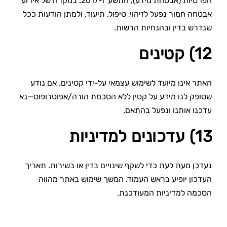
הפרטיות (אבטחת מידע), התשע״ז-2017. במקרה של אירוע
אבטחה חמור נפעל לזיהוי, טיפול, תיעוד, ולמתן הודעות ככל
שנדרש בדין ובהנחיות הרשות.
12) קטינים
האתר אינו מיועד לשימוש עצמאי על-ידי קטינים. אם נודע
שסופק לנו מידע על קטין ללא הסכמת הורה/אפוטרופוס—נא
עדכנו אותנו ונפעל בהתאם.
13) עדכונים למדיניות
נעדכן מעת לעת כדי לשקף שינויים בדין או בשירות. תאריך
העדכון יופיע בראש העמוד. המשך שימוש באתר מהווה
הסכמה למדיניות המעודכנת.